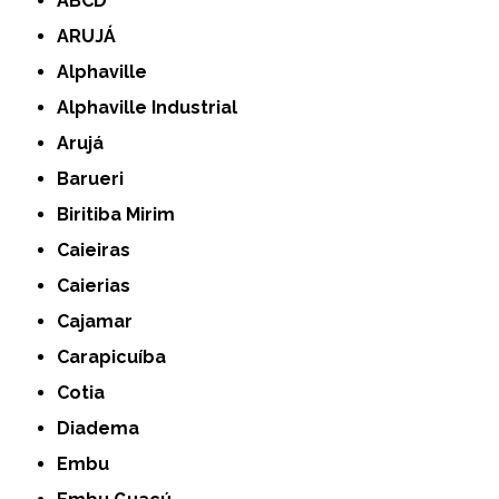
ABCD
ARUJÁ
Alphaville
Alphaville Industrial
Arujá
Barueri
Biritiba Mirim
Caieiras
Caierias
Cajamar
Carapicuíba
Cotia
Diadema
Embu