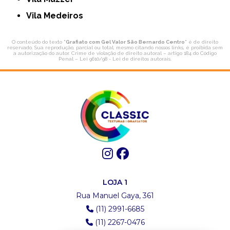
Vila Medeiros
O conteúdo do texto "
Grafiato com Gel Valor São Bernardo Centro
" é de direito
reservado. Sua reprodução, parcial ou total, mesmo citando nossos links, é proibida sem
a autorização do autor. Crime de violação de direito autoral – artigo 184 do Código
Penal –
Lei 9610/98 - Lei de direitos autorais
.
LOJA 1
Rua Manuel Gaya, 361
(11) 2991-6685
(11) 2267-0476