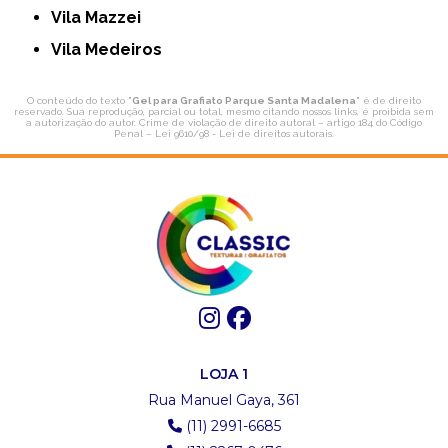
Vila Mazzei
Vila Medeiros
O conteúdo do texto "
Gel para Grafiato Parque Santa Madalena
" é de direito
reservado. Sua reprodução, parcial ou total, mesmo citando nossos links, é proibida sem
a autorização do autor. Crime de violação de direito autoral – artigo 184 do Código
Penal –
Lei 9610/98 - Lei de direitos autorais
.
LOJA 1
Rua Manuel Gaya, 361
(11) 2991-6685