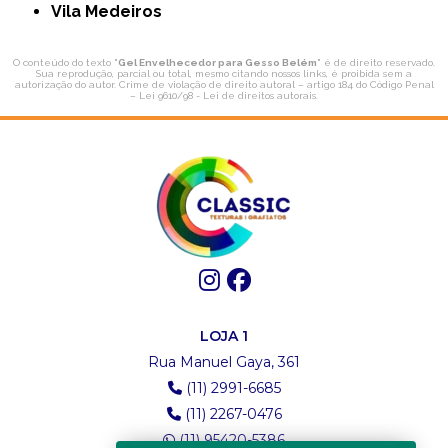
Vila Medeiros
O conteúdo do texto "
Gel Envelhecedor para Gesso Belém
" é de direito reservado.
Sua reprodução, parcial ou total, mesmo citando nossos links, é proibida sem a
autorização do autor. Crime de violação de direito autoral – artigo 184 do Código Penal
–
Lei 9610/98 - Lei de direitos autorais
.
LOJA 1
Rua Manuel Gaya, 361
(11) 2991-6685
(11) 2267-0476
(11) 95420-5386