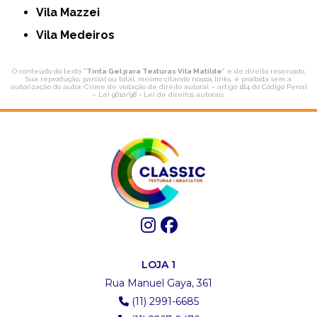
Vila Mazzei
Vila Medeiros
O conteúdo do texto "
Tinta Gel para Texturas Vila Matilde
" é de direito reservado.
Sua reprodução, parcial ou total, mesmo citando nossos links, é proibida sem a
autorização do autor. Crime de violação de direito autoral – artigo 184 do Código Penal
–
Lei 9610/98 - Lei de direitos autorais
.
LOJA 1
Rua Manuel Gaya, 361
(11) 2991-6685