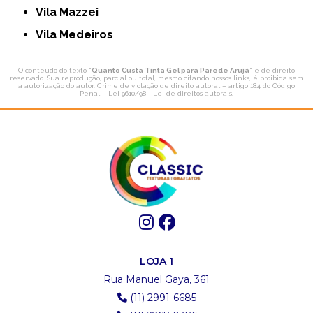
Vila Mazzei
Vila Medeiros
O conteúdo do texto "
Quanto Custa Tinta Gel para Parede Arujá
" é de direito
reservado. Sua reprodução, parcial ou total, mesmo citando nossos links, é proibida sem
a autorização do autor. Crime de violação de direito autoral – artigo 184 do Código
Penal –
Lei 9610/98 - Lei de direitos autorais
.
LOJA 1
Rua Manuel Gaya, 361
(11) 2991-6685