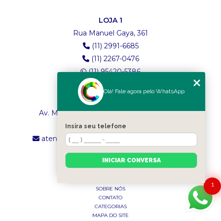
LOJA 1
Rua Manuel Gaya, 361
(11) 2991-6685
(11) 2267-0476
(11) 95420-5386
Olá! Fale agora pelo WhatsApp
LOJA 2
Av. Maria Amália Lopes de Azevedo, 4260
(11) 2241-8434
Insira seu telefone
atendimento.classictexturas@outlook.com
INICIAR CONVERSA
MENU
INÍCIO
1
SOBRE NÓS
CONTATO
CATEGORIAS
MAPA DO SITE