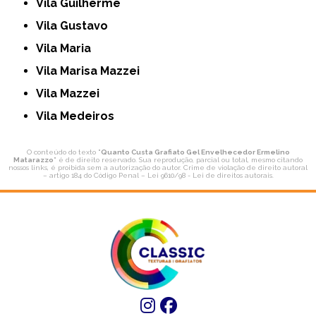
Vila Guilherme
Vila Gustavo
Vila Maria
Vila Marisa Mazzei
Vila Mazzei
Vila Medeiros
O conteúdo do texto "
Quanto Custa Grafiato Gel Envelhecedor Ermelino
Matarazzo
" é de direito reservado. Sua reprodução, parcial ou total, mesmo citando
nossos links, é proibida sem a autorização do autor. Crime de violação de direito autoral
– artigo 184 do Código Penal –
Lei 9610/98 - Lei de direitos autorais
.