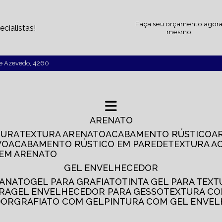
Faça seu orçamento agor
cialistas!
mesmo
de Azevedo, 4260
ARENATO
TURA
TEXTURA ARENATO
ACABAMENTO RÚSTICO
VO
ACABAMENTO RÚSTICO EM PAREDE
TEXTURA A
 EM ARENATO
GEL ENVELHECEDOR
SANATO
GEL PARA GRAFIATO
TINTA GEL PARA TEX
IRA
GEL ENVELHECEDOR PARA GESSO
TEXTURA C
DOR
GRAFIATO COM GEL
PINTURA COM GEL ENVE