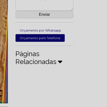
Orçamento por Whatsapp
Orçamento pelo Telefone
Páginas
Relacionadas