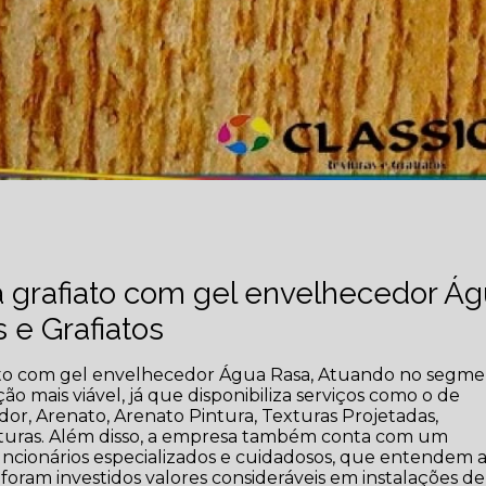
 grafiato com gel envelhecedor Á
 e Grafiatos
ato com gel envelhecedor Água Rasa, Atuando no segm
pção mais viável, já que disponibiliza serviços como o de
dor, Arenato, Arenato Pintura, Texturas Projetadas,
turas. Além disso, a empresa também conta com um
uncionários especializados e cuidadosos, que entendem 
oram investidos valores consideráveis em instalações de