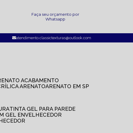
a
Faça seu orçamento por
Whatsapp
atendimento.classictexturas@outlook.com
ARENATO ACABAMENTO
CRÍLICA ARENATO
ARENATO EM SP
TURA
TINTA GEL PARA PAREDE
OM GEL ENVELHECEDOR
LHECEDOR