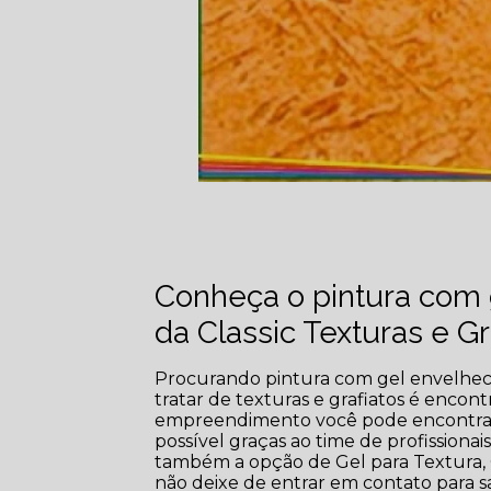
Conheça o pintura com 
da Classic Texturas e Gr
Procurando pintura com gel envelhece
tratar de texturas e grafiatos é encon
empreendimento você pode encontrar s
possível graças ao time de profissionai
também a opção de Gel para Textura, 
não deixe de entrar em contato para s