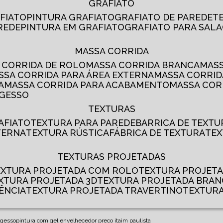
GRAFIATO
AFIATO
PINTURA GRAFIATO
GRAFIATO DE PAREDE
AREDE
PINTURA EM GRAFIATO
GRAFIATO PARA SALA
MASSA CORRIDA
A CORRIDA DE ROLO
MASSA CORRIDA BRANCA
MA
ASSA CORRIDA PARA ÁREA EXTERNA
MASSA CORRI
A
MASSA CORRIDA PARA ACABAMENTO
MASSA CO
 GESSO
TEXTURAS
AFIATO
TEXTURA PARA PAREDE
BARRICA DE TEXTU
TERNA
TEXTURA RÚSTICA
FÁBRICA DE TEXTURA
TE
TEXTURAS PROJETADAS
TEXTURA PROJETADA COM ROLO
TEXTURA PROJET
EXTURA PROJETADA 3D
TEXTURA PROJETADA BRA
ÊNCIA
TEXTURA PROJETADA TRAVERTINO
TEXTUR
 gesso
pintura com gel envelhecedor preco itaim paulista