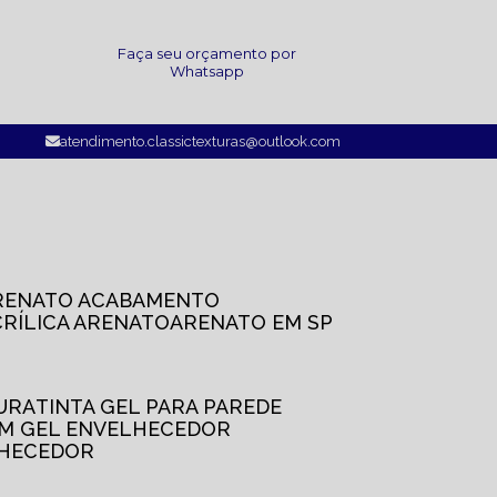
a
Faça seu orçamento por
Whatsapp
atendimento.classictexturas@outlook.com
ARENATO ACABAMENTO
CRÍLICA ARENATO
ARENATO EM SP
TURA
TINTA GEL PARA PAREDE
OM GEL ENVELHECEDOR
LHECEDOR