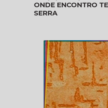
ONDE ENCONTRO TE
SERRA