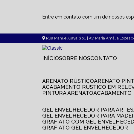
Entre em contato com um de nossos espe
Rua Manuel Gaya, 361
| Av. Maria Amália Lopes 
INÍCIO
SOBRE NÓS
CONTATO
ARENATO RÚSTICO
ARENATO PIN
ACABAMENTO RÚSTICO EM RELE
PINTURA ARENATO
ACABAMENTO
GEL ENVELHECEDOR PARA ARTE
GEL ENVELHECEDOR PARA MADE
GRAFIATO COM GEL ENVELHECE
GRAFIATO GEL ENVELHECEDOR