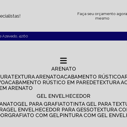
Faça seu orçamento agor
cialistas!
mesmo
de Azevedo, 4260
ARENATO
TURA
TEXTURA ARENATO
ACABAMENTO RÚSTICO
VO
ACABAMENTO RÚSTICO EM PAREDE
TEXTURA A
 EM ARENATO
GEL ENVELHECEDOR
SANATO
GEL PARA GRAFIATO
TINTA GEL PARA TEX
IRA
GEL ENVELHECEDOR PARA GESSO
TEXTURA C
DOR
GRAFIATO COM GEL
PINTURA COM GEL ENVE