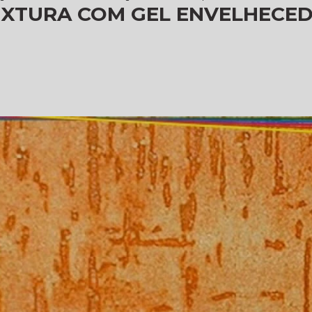
XTURA COM GEL ENVELHECED