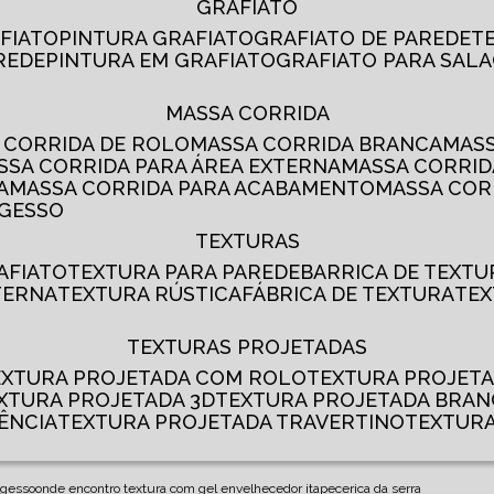
GRAFIATO
AFIATO
PINTURA GRAFIATO
GRAFIATO DE PAREDE
AREDE
PINTURA EM GRAFIATO
GRAFIATO PARA SALA
MASSA CORRIDA
A CORRIDA DE ROLO
MASSA CORRIDA BRANCA
MA
ASSA CORRIDA PARA ÁREA EXTERNA
MASSA CORRI
A
MASSA CORRIDA PARA ACABAMENTO
MASSA CO
 GESSO
TEXTURAS
AFIATO
TEXTURA PARA PAREDE
BARRICA DE TEXTU
TERNA
TEXTURA RÚSTICA
FÁBRICA DE TEXTURA
TE
TEXTURAS PROJETADAS
TEXTURA PROJETADA COM ROLO
TEXTURA PROJET
EXTURA PROJETADA 3D
TEXTURA PROJETADA BRA
ÊNCIA
TEXTURA PROJETADA TRAVERTINO
TEXTUR
 gesso
onde encontro textura com gel envelhecedor itapecerica da serra