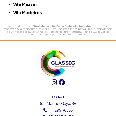
Vila Mazzei
Vila Medeiros
O conteúdo do texto "
Grafiato com Gel Valor Alphaville Industrial
" é de direito
reservado. Sua reprodução, parcial ou total, mesmo citando nossos links, é proibida sem
a autorização do autor. Crime de violação de direito autoral – artigo 184 do Código
Penal –
Lei 9610/98 - Lei de direitos autorais
.
LOJA 1
Rua Manuel Gaya, 361
(11) 2991-6685