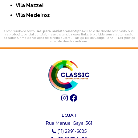
Vila Mazzei
Vila Medeiros
O conteúdo do texto "
Gel para Grafiato Valor Alphaville
" é de direito reservado. Sua
reprodução, parcial ou total, mesmo citando nossos links, é proibida sem a autorização
do autor. Crime de violação de direito autoral – artigo 184 do Código Penal –
Lei 9610/98
- Lei de direitos autorais
.
LOJA 1
Rua Manuel Gaya, 361
(11) 2991-6685