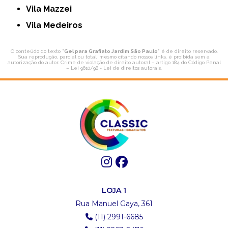
Vila Mazzei
Vila Medeiros
O conteúdo do texto "
Gel para Grafiato Jardim São Paulo
" é de direito reservado.
Sua reprodução, parcial ou total, mesmo citando nossos links, é proibida sem a
autorização do autor. Crime de violação de direito autoral – artigo 184 do Código Penal
–
Lei 9610/98 - Lei de direitos autorais
.
LOJA 1
Rua Manuel Gaya, 361
(11) 2991-6685