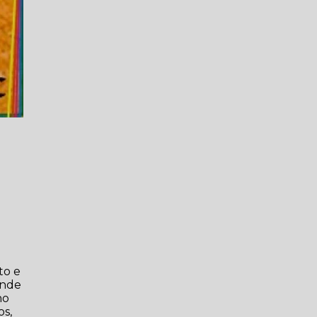
e
to e
ende
ho
os,