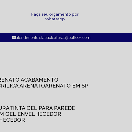
a
Faça seu orçamento por
Whatsapp
atendimento.classictexturas@outlook.com
ARENATO ACABAMENTO
CRÍLICA ARENATO
ARENATO EM SP
TURA
TINTA GEL PARA PAREDE
OM GEL ENVELHECEDOR
LHECEDOR