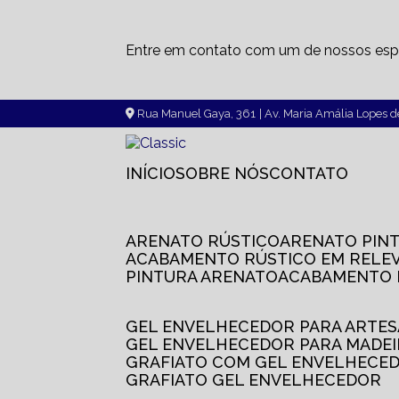
Entre em contato com um de nossos espe
Rua Manuel Gaya, 361
| Av. Maria Amália Lopes 
INÍCIO
SOBRE NÓS
CONTATO
ARENATO RÚSTICO
ARENATO PIN
ACABAMENTO RÚSTICO EM RELE
PINTURA ARENATO
ACABAMENTO
GEL ENVELHECEDOR PARA ARTE
GEL ENVELHECEDOR PARA MADE
GRAFIATO COM GEL ENVELHECE
GRAFIATO GEL ENVELHECEDOR