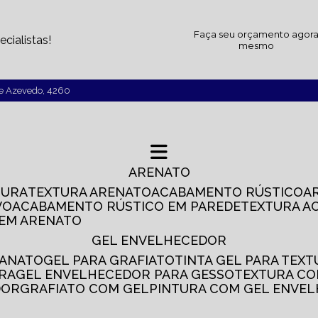
Faça seu orçamento agor
cialistas!
mesmo
de Azevedo, 4260
ARENATO
TURA
TEXTURA ARENATO
ACABAMENTO RÚSTICO
VO
ACABAMENTO RÚSTICO EM PAREDE
TEXTURA A
 EM ARENATO
GEL ENVELHECEDOR
SANATO
GEL PARA GRAFIATO
TINTA GEL PARA TEX
IRA
GEL ENVELHECEDOR PARA GESSO
TEXTURA C
DOR
GRAFIATO COM GEL
PINTURA COM GEL ENVE