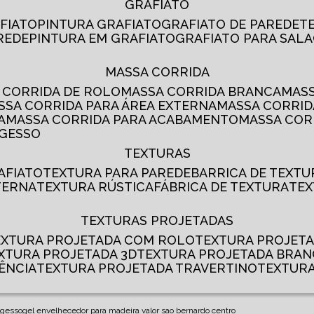
GRAFIATO
AFIATO
PINTURA GRAFIATO
GRAFIATO DE PAREDE
AREDE
PINTURA EM GRAFIATO
GRAFIATO PARA SALA
MASSA CORRIDA
A CORRIDA DE ROLO
MASSA CORRIDA BRANCA
MA
ASSA CORRIDA PARA ÁREA EXTERNA
MASSA CORRI
A
MASSA CORRIDA PARA ACABAMENTO
MASSA CO
 GESSO
TEXTURAS
AFIATO
TEXTURA PARA PAREDE
BARRICA DE TEXTU
TERNA
TEXTURA RÚSTICA
FÁBRICA DE TEXTURA
TE
TEXTURAS PROJETADAS
TEXTURA PROJETADA COM ROLO
TEXTURA PROJET
EXTURA PROJETADA 3D
TEXTURA PROJETADA BRA
ÊNCIA
TEXTURA PROJETADA TRAVERTINO
TEXTUR
 gesso
gel envelhecedor para madeira valor sao bernardo centro