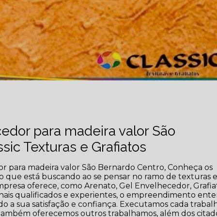
edor para madeira valor São
sic Texturas e Grafiatos
or para madeira valor São Bernardo Centro, Conheça os
ção que está buscando ao se pensar no ramo de texturas 
empresa oferece, como Arenato, Gel Envelhecedor, Grafia
onais qualificados e experientes, o empreendimento ent
do a sua satisfação e confiança. Executamos cada trabal
e também oferecemos outros trabalhamos, além dos citad