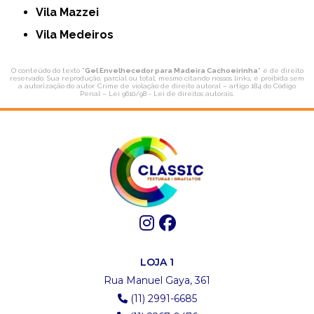
Vila Mazzei
Vila Medeiros
O conteúdo do texto "
Gel Envelhecedor para Madeira Cachoeirinha
" é de direito
reservado. Sua reprodução, parcial ou total, mesmo citando nossos links, é proibida sem
a autorização do autor. Crime de violação de direito autoral – artigo 184 do Código
Penal –
Lei 9610/98 - Lei de direitos autorais
.
LOJA 1
Rua Manuel Gaya, 361
(11) 2991-6685