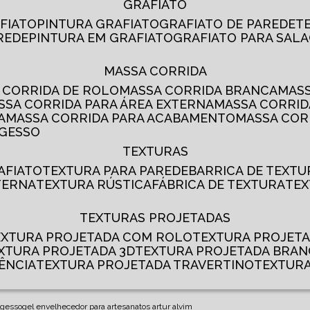
GRAFIATO
AFIATO
PINTURA GRAFIATO
GRAFIATO DE PAREDE
AREDE
PINTURA EM GRAFIATO
GRAFIATO PARA SALA
MASSA CORRIDA
A CORRIDA DE ROLO
MASSA CORRIDA BRANCA
MA
ASSA CORRIDA PARA ÁREA EXTERNA
MASSA CORRI
A
MASSA CORRIDA PARA ACABAMENTO
MASSA CO
 GESSO
TEXTURAS
AFIATO
TEXTURA PARA PAREDE
BARRICA DE TEXTU
TERNA
TEXTURA RÚSTICA
FÁBRICA DE TEXTURA
TE
TEXTURAS PROJETADAS
TEXTURA PROJETADA COM ROLO
TEXTURA PROJET
EXTURA PROJETADA 3D
TEXTURA PROJETADA BRA
ÊNCIA
TEXTURA PROJETADA TRAVERTINO
TEXTUR
 gesso
gel envelhecedor para artesanatos artur alvim