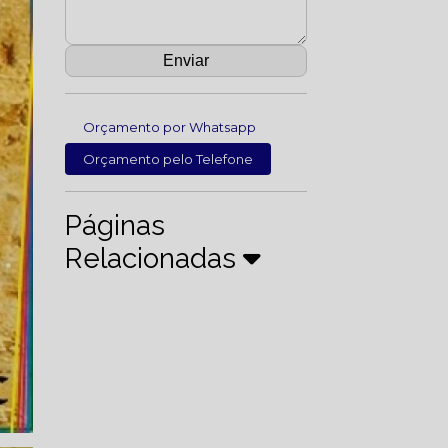
Orçamento por Whatsapp
Orçamento pelo Telefone
Páginas
Relacionadas