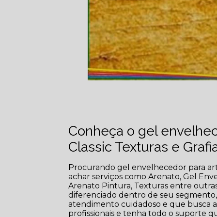
Conheça o gel envelhec
Classic Texturas e Grafi
Procurando gel envelhecedor para art
achar serviços como Arenato, Gel Env
Arenato Pintura, Texturas entre outra
diferenciado dentro de seu segment
atendimento cuidadoso e que busca a 
profissionais e tenha todo o suporte q