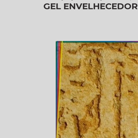
GEL ENVELHECEDOR