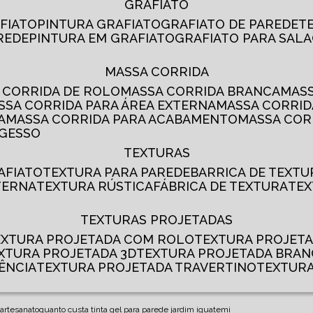
GRAFIATO
AFIATO
PINTURA GRAFIATO
GRAFIATO DE PAREDE
AREDE
PINTURA EM GRAFIATO
GRAFIATO PARA SALA
MASSA CORRIDA
A CORRIDA DE ROLO
MASSA CORRIDA BRANCA
MA
ASSA CORRIDA PARA ÁREA EXTERNA
MASSA CORRI
A
MASSA CORRIDA PARA ACABAMENTO
MASSA CO
 GESSO
TEXTURAS
AFIATO
TEXTURA PARA PAREDE
BARRICA DE TEXTU
TERNA
TEXTURA RÚSTICA
FÁBRICA DE TEXTURA
TE
TEXTURAS PROJETADAS
TEXTURA PROJETADA COM ROLO
TEXTURA PROJET
EXTURA PROJETADA 3D
TEXTURA PROJETADA BRA
ÊNCIA
TEXTURA PROJETADA TRAVERTINO
TEXTUR
 artesanato
quanto custa tinta gel para parede jardim iguatemi