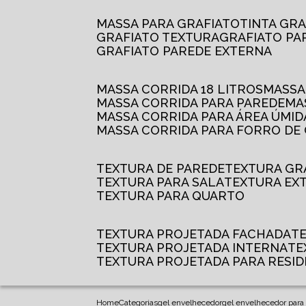
MASSA PARA GRAFIATO
TINTA GR
GRAFIATO TEXTURA
GRAFIATO P
GRAFIATO PAREDE EXTERNA
MASSA CORRIDA 18 LITROS
MASS
MASSA CORRIDA PARA PAREDE
M
MASSA CORRIDA PARA ÁREA ÚMID
MASSA CORRIDA PARA FORRO DE
TEXTURA DE PAREDE
TEXTURA GR
TEXTURA PARA SALA
TEXTURA EX
TEXTURA PARA QUARTO
TEXTURA PROJETADA FACHADA
TEXTURA PROJETADA INTERNA
T
TEXTURA PROJETADA PARA RESID
Home
Categorias
gel envelhecedor
gel envelhecedor para