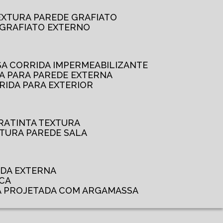
TEXTURA PAREDE GRAFIATO
GRAFIATO EXTERNO
SSA CORRIDA IMPERMEABILIZANTE
DA PARA PAREDE EXTERNA
RRIDA PARA EXTERIOR
RA
TINTA TEXTURA
XTURA PAREDE SALA
ADA EXTERNA
NCA
A PROJETADA COM ARGAMASSA