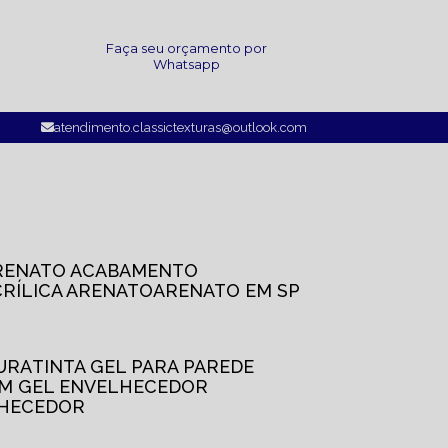
a
Faça seu orçamento por
Whatsapp
atendimento.classictexturas@outlook.com
ARENATO ACABAMENTO
CRÍLICA ARENATO
ARENATO EM SP
TURA
TINTA GEL PARA PAREDE
OM GEL ENVELHECEDOR
LHECEDOR