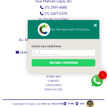
Rua Manuel Gaya, 361
(11) 2991-6685
(11) 2267-0476
(11) 95420-5386
Olá! Fale agora pelo WhatsApp
LOJA 2
Av. Maria Amália Lopes de Azevedo, 4260
(11) 2241-8434
Insira seu telefone
atendimento.classictexturas@outlook.com
INICIAR CONVERSA
MENU
INÍCIO
1
SOBRE NÓS
CONTATO
CATEGORIAS
MAPA DO SITE
Copyright © Classic. (Lei 9610 de 19/02/1998)
HTML
CSS