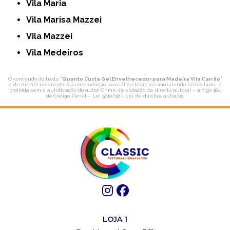
Vila Maria
Vila Marisa Mazzei
Vila Mazzei
Vila Medeiros
O conteúdo do texto "
Quanto Custa Gel Envelhecedor para Madeira Vila Carrão
"
é de direito reservado. Sua reprodução, parcial ou total, mesmo citando nossos links, é
proibida sem a autorização do autor. Crime de violação de direito autoral – artigo 184
do Código Penal –
Lei 9610/98 - Lei de direitos autorais
.
LOJA 1