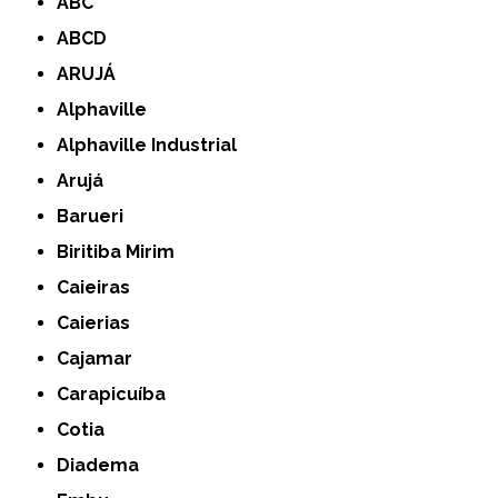
ABC
ABCD
ARUJÁ
Alphaville
Alphaville Industrial
Arujá
Barueri
Biritiba Mirim
Caieiras
Caierias
Cajamar
Carapicuíba
Cotia
Diadema