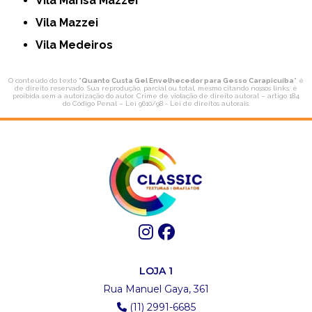
Vila Marisa Mazzei
Vila Mazzei
Vila Medeiros
O conteúdo do texto "
Quanto Custa Gel Envelhecedor para Gesso Carapicuíba
" é
de direito reservado. Sua reprodução, parcial ou total, mesmo citando nossos links, é
proibida sem a autorização do autor. Crime de violação de direito autoral – artigo 184
do Código Penal –
Lei 9610/98 - Lei de direitos autorais
.
LOJA 1
Rua Manuel Gaya, 361
(11) 2991-6685