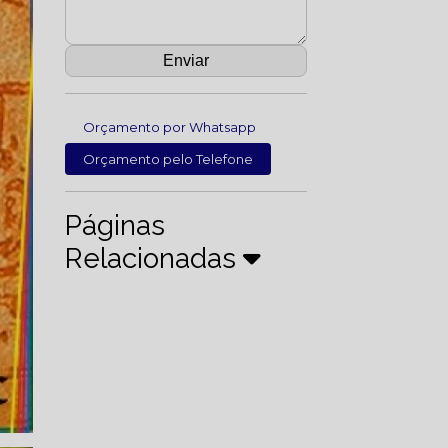
Orçamento por Whatsapp
Orçamento pelo Telefone
Páginas
Relacionadas