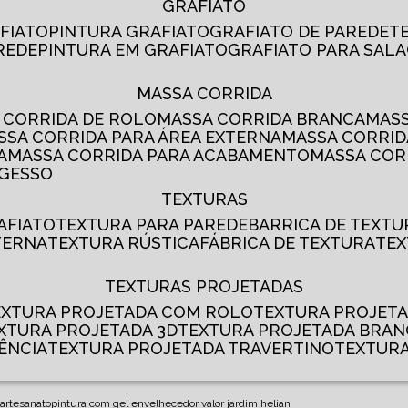
GRAFIATO
AFIATO
PINTURA GRAFIATO
GRAFIATO DE PAREDE
AREDE
PINTURA EM GRAFIATO
GRAFIATO PARA SALA
MASSA CORRIDA
A CORRIDA DE ROLO
MASSA CORRIDA BRANCA
MA
ASSA CORRIDA PARA ÁREA EXTERNA
MASSA CORRI
A
MASSA CORRIDA PARA ACABAMENTO
MASSA CO
 GESSO
TEXTURAS
AFIATO
TEXTURA PARA PAREDE
BARRICA DE TEXTU
TERNA
TEXTURA RÚSTICA
FÁBRICA DE TEXTURA
TE
TEXTURAS PROJETADAS
TEXTURA PROJETADA COM ROLO
TEXTURA PROJET
EXTURA PROJETADA 3D
TEXTURA PROJETADA BRA
ÊNCIA
TEXTURA PROJETADA TRAVERTINO
TEXTUR
 artesanato
pintura com gel envelhecedor valor jardim helian