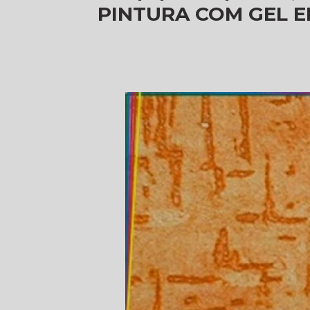
PINTURA COM GEL 