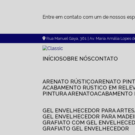
Entre em contato com um de nossos espe
Rua Manuel Gaya, 361
| Av. Maria Amália Lopes 
INÍCIO
SOBRE NÓS
CONTATO
ARENATO RÚSTICO
ARENATO PIN
ACABAMENTO RÚSTICO EM RELE
PINTURA ARENATO
ACABAMENTO
GEL ENVELHECEDOR PARA ARTE
GEL ENVELHECEDOR PARA MADE
GRAFIATO COM GEL ENVELHECE
GRAFIATO GEL ENVELHECEDOR