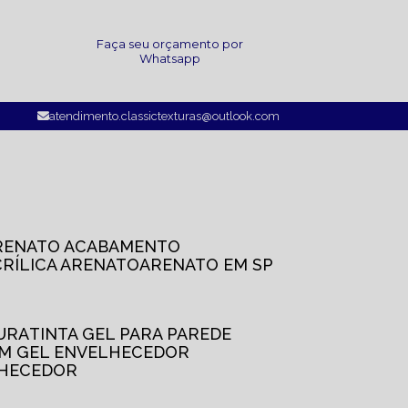
a
Faça seu orçamento por
Whatsapp
atendimento.classictexturas@outlook.com
ARENATO ACABAMENTO
CRÍLICA ARENATO
ARENATO EM SP
TURA
TINTA GEL PARA PAREDE
OM GEL ENVELHECEDOR
LHECEDOR