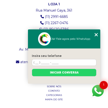
LOJA 1
Rua Manuel Gaya, 361
(11) 2991-6685
(11) 2267-0476
(11) 95420-5386
Olá! Fale agora pelo WhatsApp
LOJA 2
Av. Maria Amália Lopes de Azevedo, 4260
(11) 2241-8434
Insira seu telefone
atendimento.classictexturas@outlook.com
INICIAR CONVERSA
MENU
INÍCIO
1
SOBRE NÓS
CONTATO
CATEGORIAS
MAPA DO SITE