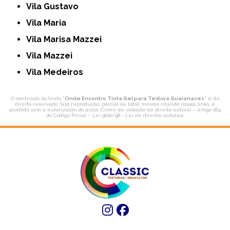
Vila Gustavo
Vila Maria
Vila Marisa Mazzei
Vila Mazzei
Vila Medeiros
O conteúdo do texto "
Onde Encontro Tinta Gel para Textura Guaianases
" é de
direito reservado. Sua reprodução, parcial ou total, mesmo citando nossos links, é
proibida sem a autorização do autor. Crime de violação de direito autoral – artigo 184
do Código Penal –
Lei 9610/98 - Lei de direitos autorais
.