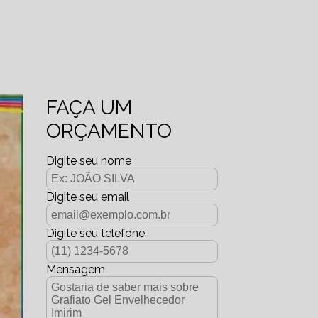
FAÇA UM
ORÇAMENTO
Digite seu nome
Digite seu email
Digite seu telefone
Mensagem