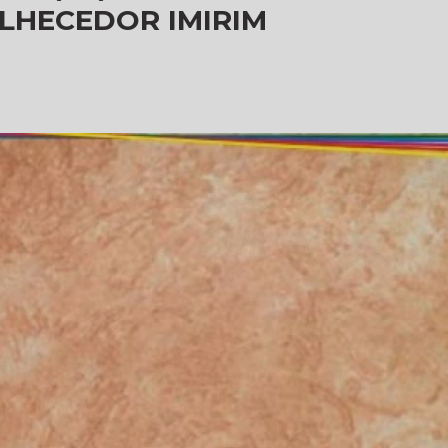
LHECEDOR IMIRIM