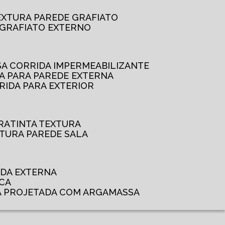
TEXTURA PAREDE GRAFIATO
GRAFIATO EXTERNO
SSA CORRIDA IMPERMEABILIZANTE
DA PARA PAREDE EXTERNA
RRIDA PARA EXTERIOR
RA
TINTA TEXTURA
XTURA PAREDE SALA
ADA EXTERNA
NCA
A PROJETADA COM ARGAMASSA