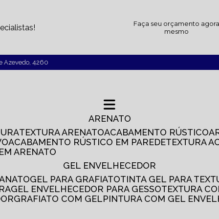
Faça seu orçamento agor
cialistas!
mesmo
de Azevedo, 4260
ARENATO
TURA
TEXTURA ARENATO
ACABAMENTO RÚSTICO
VO
ACABAMENTO RÚSTICO EM PAREDE
TEXTURA A
 EM ARENATO
GEL ENVELHECEDOR
SANATO
GEL PARA GRAFIATO
TINTA GEL PARA TEX
IRA
GEL ENVELHECEDOR PARA GESSO
TEXTURA C
DOR
GRAFIATO COM GEL
PINTURA COM GEL ENVE