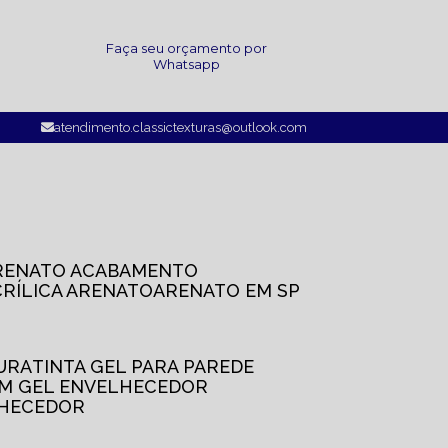
a
Faça seu orçamento por
Whatsapp
atendimento.classictexturas@outlook.com
ARENATO ACABAMENTO
CRÍLICA ARENATO
ARENATO EM SP
TURA
TINTA GEL PARA PAREDE
OM GEL ENVELHECEDOR
LHECEDOR