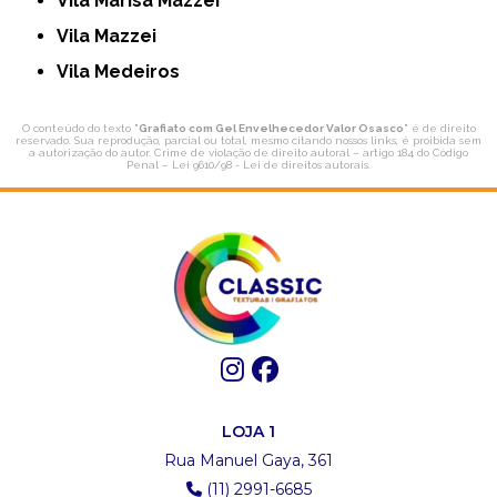
Vila Marisa Mazzei
Vila Mazzei
Vila Medeiros
O conteúdo do texto "
Grafiato com Gel Envelhecedor Valor Osasco
" é de direito
reservado. Sua reprodução, parcial ou total, mesmo citando nossos links, é proibida sem
a autorização do autor. Crime de violação de direito autoral – artigo 184 do Código
Penal –
Lei 9610/98 - Lei de direitos autorais
.
LOJA 1
Rua Manuel Gaya, 361
(11) 2991-6685