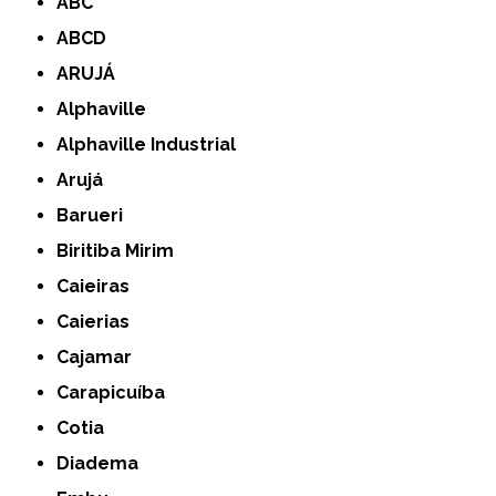
ABC
ABCD
ARUJÁ
Alphaville
Alphaville Industrial
Arujá
Barueri
Biritiba Mirim
Caieiras
Caierias
Cajamar
Carapicuíba
Cotia
Diadema