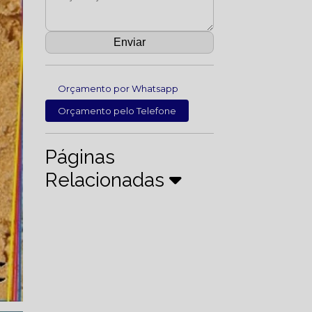
Orçamento por Whatsapp
Orçamento pelo Telefone
Páginas
Relacionadas