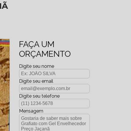
NÃ
FAÇA UM
ORÇAMENTO
Digite seu nome
Digite seu email
Digite seu telefone
Mensagem