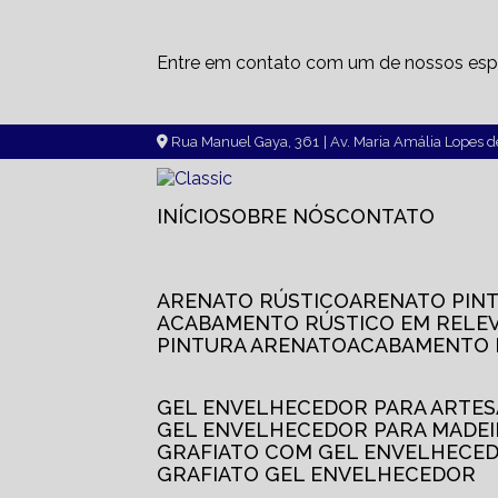
Entre em contato com um de nossos espe
Rua Manuel Gaya, 361
| Av. Maria Amália Lopes 
INÍCIO
SOBRE NÓS
CONTATO
ARENATO RÚSTICO
ARENATO PIN
ACABAMENTO RÚSTICO EM RELE
PINTURA ARENATO
ACABAMENTO
GEL ENVELHECEDOR PARA ARTE
GEL ENVELHECEDOR PARA MADE
GRAFIATO COM GEL ENVELHECE
GRAFIATO GEL ENVELHECEDOR