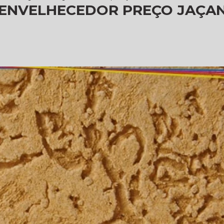
 ENVELHECEDOR PREÇO JAÇA