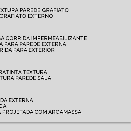
TEXTURA PAREDE GRAFIATO
GRAFIATO EXTERNO
SSA CORRIDA IMPERMEABILIZANTE
DA PARA PAREDE EXTERNA
RRIDA PARA EXTERIOR
RA
TINTA TEXTURA
XTURA PAREDE SALA
ADA EXTERNA
NCA
A PROJETADA COM ARGAMASSA