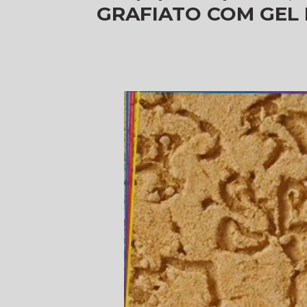
GRAFIATO COM GEL