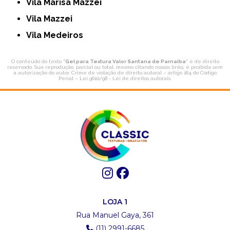
Vila Marisa Mazzei
Vila Mazzei
Vila Medeiros
O conteúdo do texto "
Gel para Textura Valor Santana de Parnaíba
" é de direito
reservado. Sua reprodução, parcial ou total, mesmo citando nossos links, é proibida sem
a autorização do autor. Crime de violação de direito autoral – artigo 184 do Código
Penal –
Lei 9610/98 - Lei de direitos autorais
.
LOJA 1
Rua Manuel Gaya, 361
(11) 2991-6685