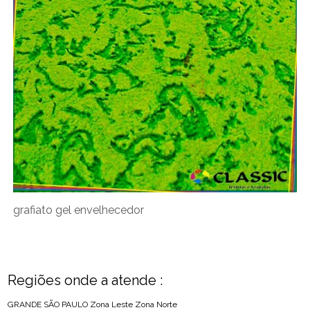
grafiato gel envelhecedor
Regiões onde a atende :
GRANDE SÃO PAULO
Zona Leste
Zona Norte