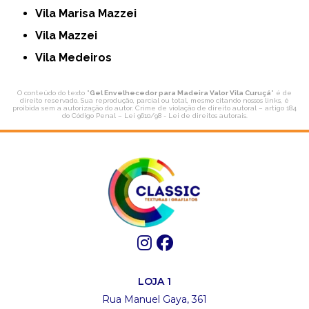
Vila Marisa Mazzei
Vila Mazzei
Vila Medeiros
O conteúdo do texto "
Gel Envelhecedor para Madeira Valor Vila Curuçá
" é de
direito reservado. Sua reprodução, parcial ou total, mesmo citando nossos links, é
proibida sem a autorização do autor. Crime de violação de direito autoral – artigo 184
do Código Penal –
Lei 9610/98 - Lei de direitos autorais
.
LOJA 1
Rua Manuel Gaya, 361