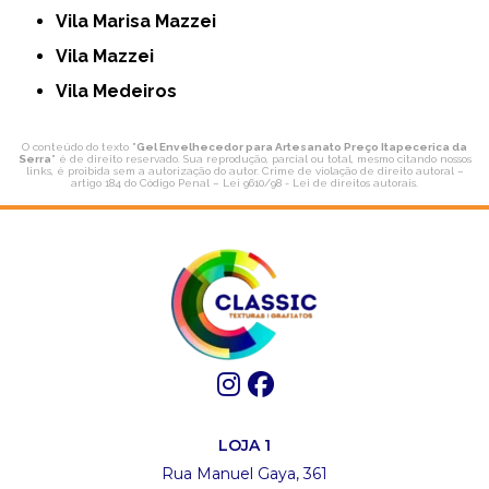
Vila Marisa Mazzei
Vila Mazzei
Vila Medeiros
O conteúdo do texto "
Gel Envelhecedor para Artesanato Preço Itapecerica da
Serra
" é de direito reservado. Sua reprodução, parcial ou total, mesmo citando nossos
links, é proibida sem a autorização do autor. Crime de violação de direito autoral –
artigo 184 do Código Penal –
Lei 9610/98 - Lei de direitos autorais
.
LOJA 1
Rua Manuel Gaya, 361