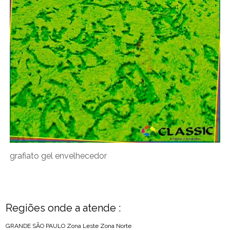
grafiato gel envelhecedor
Regiões onde a atende :
GRANDE SÃO PAULO
Zona Leste
Zona Norte