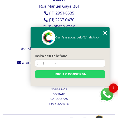
Rua Manuel Gaya, 361
(11) 2991-6685
(11) 2267-0476
(11) 95420-5386
Olá! Fale agora pelo WhatsApp
LOJA 2
Av. Maria Amália Lopes de Azevedo, 4260
(11) 2241-8434
Insira seu telefone
atendimento.classictexturas@outlook.com
INICIAR CONVERSA
MENU
INÍCIO
1
SOBRE NÓS
CONTATO
CATEGORIAS
MAPA DO SITE