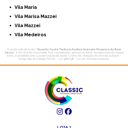
Vila Maria
Vila Marisa Mazzei
Vila Mazzei
Vila Medeiros
O conteúdo do texto "
Quanto Custa Textura Acrílica Arenato Pirapora do Bom
Jesus
" é de direito reservado. Sua reprodução, parcial ou total, mesmo citando nossos
links, é proibida sem a autorização do autor. Crime de violação de direito autoral –
artigo 184 do Código Penal –
Lei 9610/98 - Lei de direitos autorais
.
LOJA 1