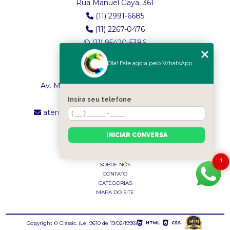
Rua Manuel Gaya, 361
(11) 2991-6685
(11) 2267-0476
(11) 95420-5386
Olá! Fale agora pelo WhatsApp
LOJA 2
Av. Maria Amália Lopes de Azevedo, 4260
(11) 2241-8434
Insira seu telefone
atendimento.classictexturas@outlook.com
INICIAR CONVERSA
MENU
INÍCIO
1
SOBRE NÓS
CONTATO
CATEGORIAS
MAPA DO SITE
Copyright © Classic. (Lei 9610 de 19/02/1998)
HTML
CSS