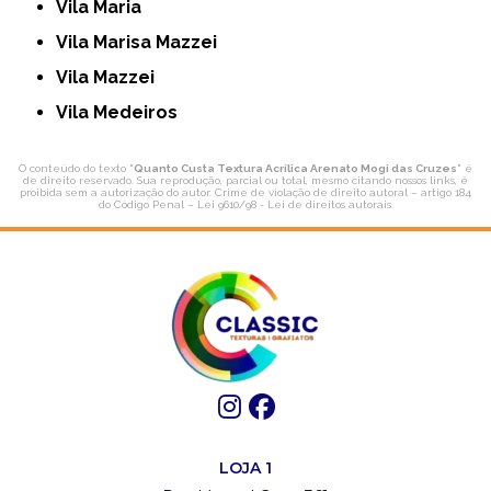
Vila Maria
Vila Marisa Mazzei
Vila Mazzei
Vila Medeiros
O conteúdo do texto "
Quanto Custa Textura Acrílica Arenato Mogi das Cruzes
" é
de direito reservado. Sua reprodução, parcial ou total, mesmo citando nossos links, é
proibida sem a autorização do autor. Crime de violação de direito autoral – artigo 184
do Código Penal –
Lei 9610/98 - Lei de direitos autorais
.
LOJA 1