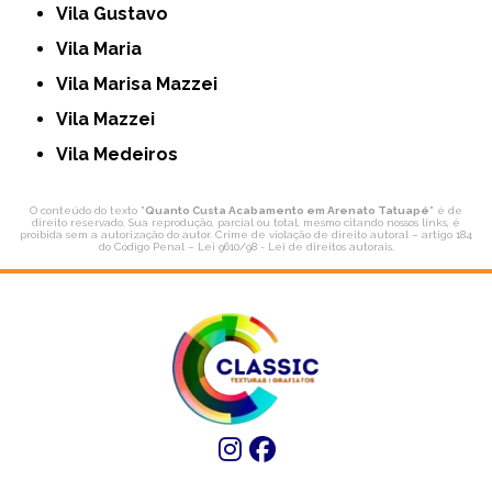
Vila Gustavo
Vila Maria
Vila Marisa Mazzei
Vila Mazzei
Vila Medeiros
O conteúdo do texto "
Quanto Custa Acabamento em Arenato Tatuapé
" é de
direito reservado. Sua reprodução, parcial ou total, mesmo citando nossos links, é
proibida sem a autorização do autor. Crime de violação de direito autoral – artigo 184
do Código Penal –
Lei 9610/98 - Lei de direitos autorais
.