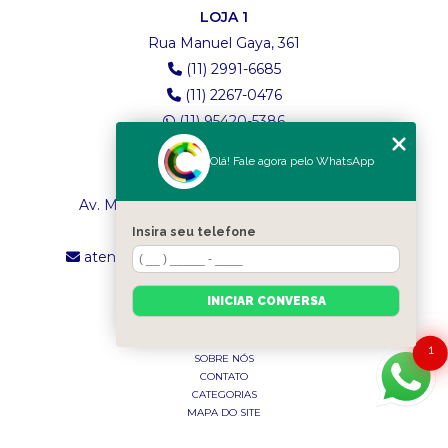
LOJA 1
Rua Manuel Gaya, 361
(11) 2991-6685
(11) 2267-0476
(11) 95420-5386
Olá! Fale agora pelo WhatsApp
LOJA 2
Av. Maria Amália Lopes de Azevedo, 4260
(11) 2241-8434
Insira seu telefone
atendimento.classictexturas@outlook.com
INICIAR CONVERSA
MENU
INÍCIO
1
SOBRE NÓS
CONTATO
CATEGORIAS
MAPA DO SITE