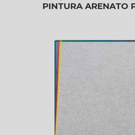
PINTURA ARENATO 