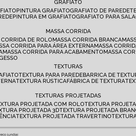
GRAFIATO
AFIATO
PINTURA GRAFIATO
GRAFIATO DE PAREDE
AREDE
PINTURA EM GRAFIATO
GRAFIATO PARA SALA
MASSA CORRIDA
A CORRIDA DE ROLO
MASSA CORRIDA BRANCA
MA
ASSA CORRIDA PARA ÁREA EXTERNA
MASSA CORRI
A
MASSA CORRIDA PARA ACABAMENTO
MASSA CO
 GESSO
TEXTURAS
AFIATO
TEXTURA PARA PAREDE
BARRICA DE TEXTU
TERNA
TEXTURA RÚSTICA
FÁBRICA DE TEXTURA
TE
TEXTURAS PROJETADAS
TEXTURA PROJETADA COM ROLO
TEXTURA PROJET
EXTURA PROJETADA 3D
TEXTURA PROJETADA BRA
ÊNCIA
TEXTURA PROJETADA TRAVERTINO
TEXTUR
reco jundiai