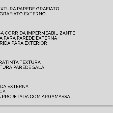
TEXTURA PAREDE GRAFIATO
GRAFIATO EXTERNO
SSA CORRIDA IMPERMEABILIZANTE
DA PARA PAREDE EXTERNA
RRIDA PARA EXTERIOR
RA
TINTA TEXTURA
XTURA PAREDE SALA
ADA EXTERNA
NCA
A PROJETADA COM ARGAMASSA