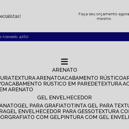
Faça seu orçamento agor
cialistas!
mesmo
de Azevedo, 4260
ARENATO
TURA
TEXTURA ARENATO
ACABAMENTO RÚSTICO
VO
ACABAMENTO RÚSTICO EM PAREDE
TEXTURA A
 EM ARENATO
GEL ENVELHECEDOR
SANATO
GEL PARA GRAFIATO
TINTA GEL PARA TEX
IRA
GEL ENVELHECEDOR PARA GESSO
TEXTURA C
DOR
GRAFIATO COM GEL
PINTURA COM GEL ENVE