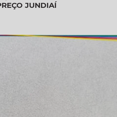
PREÇO JUNDIAÍ