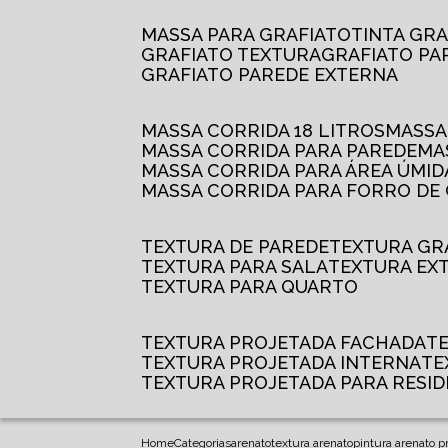
MASSA PARA GRAFIATO
TINTA GR
GRAFIATO TEXTURA
GRAFIATO P
GRAFIATO PAREDE EXTERNA
MASSA CORRIDA 18 LITROS
MASS
MASSA CORRIDA PARA PAREDE
M
MASSA CORRIDA PARA ÁREA ÚMID
MASSA CORRIDA PARA FORRO DE
TEXTURA DE PAREDE
TEXTURA GR
TEXTURA PARA SALA
TEXTURA EX
TEXTURA PARA QUARTO
TEXTURA PROJETADA FACHADA
TEXTURA PROJETADA INTERNA
T
TEXTURA PROJETADA PARA RESID
Home
Categorias
arenato
textura arenato
pintura arenato p