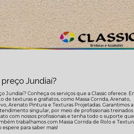
 preço Jundiaí?
o Jundiaí? Conheça os serviços que a Classic oferece. E
o de texturas e grafiatos, como Massa Corrida, Arenato,
o, Arenato Pintura e Texturas Projetadas. Garantimos a
atendimento singular, por meio de profissionais treinados
ato com nossos profissionais e tenha todo o suporte qu
, também trabalhamos com Massa Corrida de Rolo e Textur
 espere para saber mais!