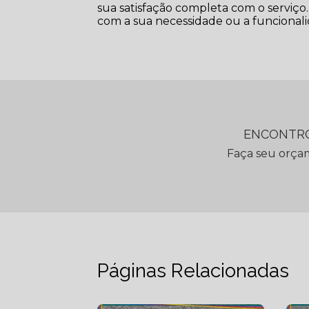
sua satisfação completa com o serviço
com a sua necessidade ou a funcional
ENCONTRO
Faça seu orça
Páginas Relacionadas