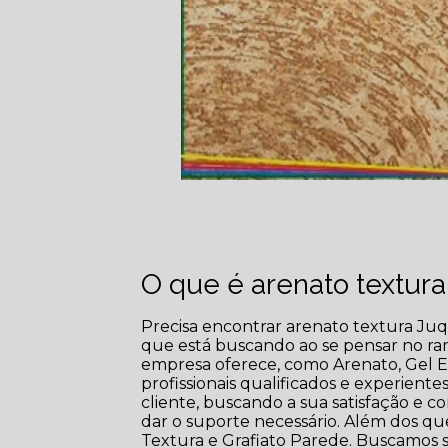
O que é arenato textura
Precisa encontrar arenato textura Juq
que está buscando ao se pensar no ram
empresa oferece, como Arenato, Gel E
profissionais qualificados e experien
cliente, buscando a sua satisfação e c
dar o suporte necessário. Além dos q
Textura e Grafiato Parede. Buscamos s