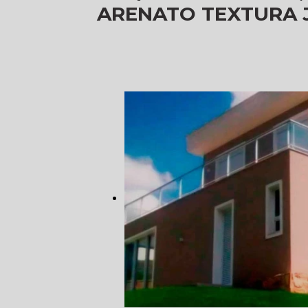
ARENATO TEXTURA 