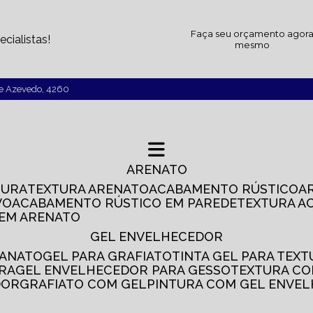
Faça seu orçamento agor
cialistas!
mesmo
de Azevedo, 4260
ARENATO
TURA
TEXTURA ARENATO
ACABAMENTO RÚSTICO
VO
ACABAMENTO RÚSTICO EM PAREDE
TEXTURA A
 EM ARENATO
GEL ENVELHECEDOR
SANATO
GEL PARA GRAFIATO
TINTA GEL PARA TEX
IRA
GEL ENVELHECEDOR PARA GESSO
TEXTURA C
DOR
GRAFIATO COM GEL
PINTURA COM GEL ENVE