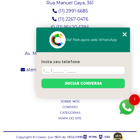
Rua Manuel Gaya, 361
(11) 2991-6685
(11) 2267-0476
(11) 95420-5386
Olá! Fale agora pelo WhatsApp
LOJA 2
Av. Maria Amália Lopes de Azevedo, 4260
(11) 2241-8434
Insira seu telefone
atendimento.classictexturas@outlook.com
INICIAR CONVERSA
MENU
INÍCIO
1
SOBRE NÓS
CONTATO
CATEGORIAS
MAPA DO SITE
Copyright © Classic. (Lei 9610 de 19/02/1998)
HTML
CSS