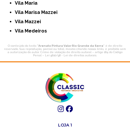
Vila Maria
Vila Marisa Mazzei
Vila Mazzei
Vila Medeiros
O conteúdo do texto "
Arenato Pintura Valor Rio Grande da Serra
" é de direito
reservado. Sua reprodução, parcial ou total, mesmo citando nossos links, é proibida sem
a autorização do autor. Crime de violação de direito autoral – artigo 184 do Código
Penal –
Lei 9610/98 - Lei de direitos autorais
.
LOJA 1