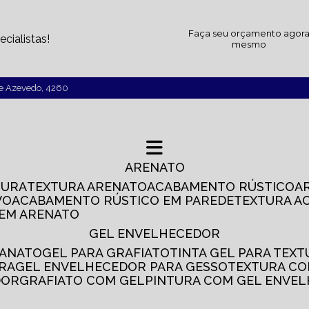
Faça seu orçamento agor
cialistas!
mesmo
de Azevedo, 4260
ARENATO
TURA
TEXTURA ARENATO
ACABAMENTO RÚSTICO
VO
ACABAMENTO RÚSTICO EM PAREDE
TEXTURA A
 EM ARENATO
GEL ENVELHECEDOR
SANATO
GEL PARA GRAFIATO
TINTA GEL PARA TEX
IRA
GEL ENVELHECEDOR PARA GESSO
TEXTURA C
DOR
GRAFIATO COM GEL
PINTURA COM GEL ENVE