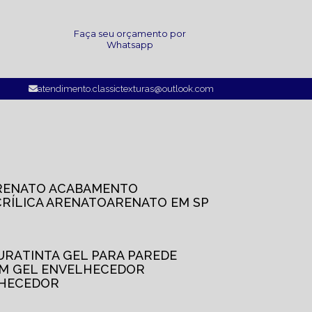
a
Faça seu orçamento por
Whatsapp
atendimento.classictexturas@outlook.com
ARENATO ACABAMENTO
CRÍLICA ARENATO
ARENATO EM SP
TURA
TINTA GEL PARA PAREDE
OM GEL ENVELHECEDOR
LHECEDOR