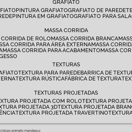
GRAFIATO
AFIATO
PINTURA GRAFIATO
GRAFIATO DE PAREDE
AREDE
PINTURA EM GRAFIATO
GRAFIATO PARA SALA
MASSA CORRIDA
A CORRIDA DE ROLO
MASSA CORRIDA BRANCA
MA
ASSA CORRIDA PARA ÁREA EXTERNA
MASSA CORRI
A
MASSA CORRIDA PARA ACABAMENTO
MASSA CO
 GESSO
TEXTURAS
AFIATO
TEXTURA PARA PAREDE
BARRICA DE TEXTU
TERNA
TEXTURA RÚSTICA
FÁBRICA DE TEXTURA
TE
TEXTURAS PROJETADAS
TEXTURA PROJETADA COM ROLO
TEXTURA PROJET
EXTURA PROJETADA 3D
TEXTURA PROJETADA BRA
ÊNCIA
TEXTURA PROJETADA TRAVERTINO
TEXTUR
crilicas arenato mandaqui