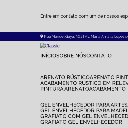
Entre em contato com um de nossos espe
Rua Manuel Gaya, 361
| Av. Maria Amália Lopes 
INÍCIO
SOBRE NÓS
CONTATO
ARENATO RÚSTICO
ARENATO PIN
ACABAMENTO RÚSTICO EM RELE
PINTURA ARENATO
ACABAMENTO
GEL ENVELHECEDOR PARA ARTE
GEL ENVELHECEDOR PARA MADE
GRAFIATO COM GEL ENVELHECE
GRAFIATO GEL ENVELHECEDOR