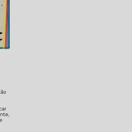
ção
car
nte,
de