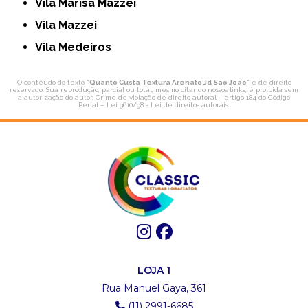
Vila Marisa Mazzei
Vila Mazzei
Vila Medeiros
O conteúdo do texto "
Quanto Custa Textura Arenato Jd São João
" é de direito
reservado. Sua reprodução, parcial ou total, mesmo citando nossos links, é proibida sem
a autorização do autor. Crime de violação de direito autoral – artigo 184 do Código
Penal –
Lei 9610/98 - Lei de direitos autorais
.
LOJA 1
Rua Manuel Gaya, 361
(11) 2991-6685