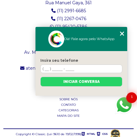
Rua Manuel Gaya, 361
(11) 2991-6685
(11) 2267-0476
(11) 95420-5386
Olá! Fale agora pelo WhatsApp
LOJA 2
Av. Maria Amália Lopes de Azevedo, 4260
(11) 2241-8434
Insira seu telefone
atendimento.classictexturas@outlook.com
INICIAR CONVERSA
MENU
INÍCIO
1
SOBRE NÓS
CONTATO
CATEGORIAS
MAPA DO SITE
Copyright © Classic. (Lei 9610 de 19/02/1998)
HTML
CSS