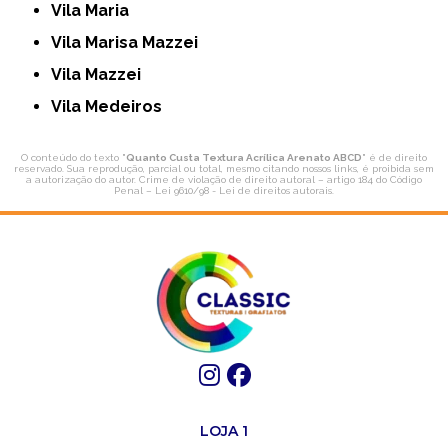
Vila Maria
Vila Marisa Mazzei
Vila Mazzei
Vila Medeiros
O conteúdo do texto "
Quanto Custa Textura Acrílica Arenato ABCD
" é de direito
reservado. Sua reprodução, parcial ou total, mesmo citando nossos links, é proibida sem
a autorização do autor. Crime de violação de direito autoral – artigo 184 do Código
Penal –
Lei 9610/98 - Lei de direitos autorais
.
LOJA 1