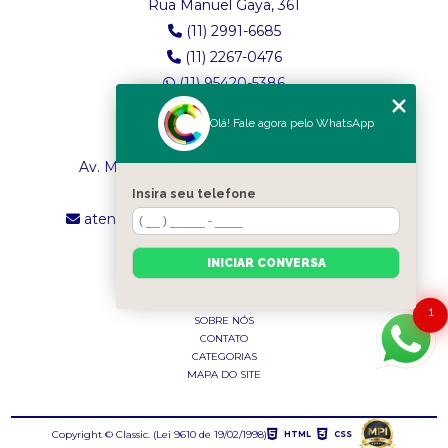
Rua Manuel Gaya, 361
(11) 2991-6685
(11) 2267-0476
(11) 95420-5386
Olá! Fale agora pelo WhatsApp
LOJA 2
Av. Maria Amália Lopes de Azevedo, 4260
(11) 2241-8434
Insira seu telefone
atendimento.classictexturas@outlook.com
INICIAR CONVERSA
MENU
INÍCIO
1
SOBRE NÓS
CONTATO
CATEGORIAS
MAPA DO SITE
Copyright © Classic. (Lei 9610 de 19/02/1998)
HTML
CSS