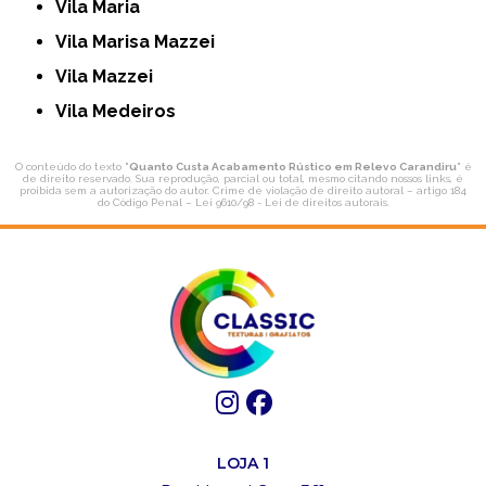
Vila Maria
Vila Marisa Mazzei
Vila Mazzei
Vila Medeiros
O conteúdo do texto "
Quanto Custa Acabamento Rústico em Relevo Carandiru
" é
de direito reservado. Sua reprodução, parcial ou total, mesmo citando nossos links, é
proibida sem a autorização do autor. Crime de violação de direito autoral – artigo 184
do Código Penal –
Lei 9610/98 - Lei de direitos autorais
.
LOJA 1