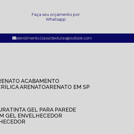
a
Faça seu orçamento por
Whatsapp
atendimento.classictexturas@outlook.com
ARENATO ACABAMENTO
CRÍLICA ARENATO
ARENATO EM SP
TURA
TINTA GEL PARA PAREDE
OM GEL ENVELHECEDOR
LHECEDOR