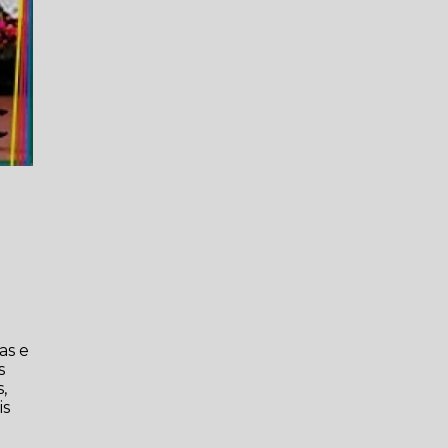
as e
s
,
is