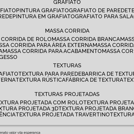
GRAFIATO
AFIATO
PINTURA GRAFIATO
GRAFIATO DE PAREDE
AREDE
PINTURA EM GRAFIATO
GRAFIATO PARA SALA
MASSA CORRIDA
A CORRIDA DE ROLO
MASSA CORRIDA BRANCA
MA
ASSA CORRIDA PARA ÁREA EXTERNA
MASSA CORRI
A
MASSA CORRIDA PARA ACABAMENTO
MASSA CO
 GESSO
TEXTURAS
AFIATO
TEXTURA PARA PAREDE
BARRICA DE TEXTU
TERNA
TEXTURA RÚSTICA
FÁBRICA DE TEXTURA
TE
TEXTURAS PROJETADAS
TEXTURA PROJETADA COM ROLO
TEXTURA PROJET
EXTURA PROJETADA 3D
TEXTURA PROJETADA BRA
ÊNCIA
TEXTURA PROJETADA TRAVERTINO
TEXTUR
enato valor vila esperanca