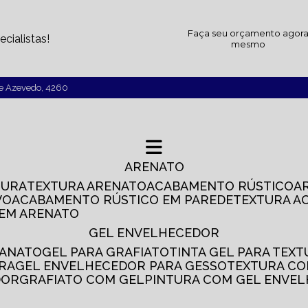
Faça seu orçamento agor
cialistas!
mesmo
de Azevedo, 4260
ARENATO
TURA
TEXTURA ARENATO
ACABAMENTO RÚSTICO
VO
ACABAMENTO RÚSTICO EM PAREDE
TEXTURA A
 EM ARENATO
GEL ENVELHECEDOR
SANATO
GEL PARA GRAFIATO
TINTA GEL PARA TEX
IRA
GEL ENVELHECEDOR PARA GESSO
TEXTURA C
DOR
GRAFIATO COM GEL
PINTURA COM GEL ENVE