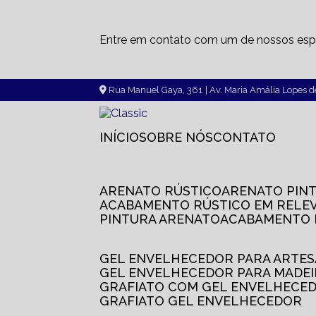
Entre em contato com um de nossos espe
Rua Manuel Gaya, 361
| Av. Maria Amália Lopes 
INÍCIO
SOBRE NÓS
CONTATO
ARENATO RÚSTICO
ARENATO PIN
ACABAMENTO RÚSTICO EM RELE
PINTURA ARENATO
ACABAMENTO
GEL ENVELHECEDOR PARA ARTE
GEL ENVELHECEDOR PARA MADE
GRAFIATO COM GEL ENVELHECE
GRAFIATO GEL ENVELHECEDOR