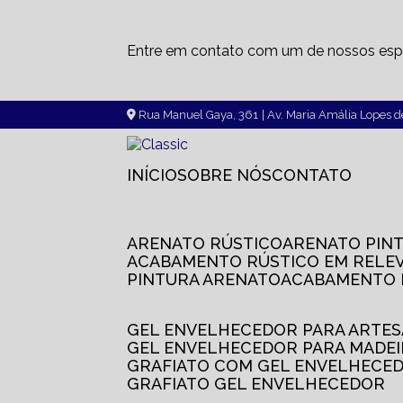
Entre em contato com um de nossos espe
Rua Manuel Gaya, 361
| Av. Maria Amália Lopes 
INÍCIO
SOBRE NÓS
CONTATO
ARENATO RÚSTICO
ARENATO PIN
ACABAMENTO RÚSTICO EM RELE
PINTURA ARENATO
ACABAMENTO
GEL ENVELHECEDOR PARA ARTE
GEL ENVELHECEDOR PARA MADE
GRAFIATO COM GEL ENVELHECE
GRAFIATO GEL ENVELHECEDOR