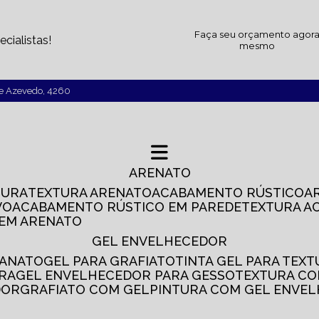
Faça seu orçamento agor
cialistas!
mesmo
de Azevedo, 4260
ARENATO
TURA
TEXTURA ARENATO
ACABAMENTO RÚSTICO
VO
ACABAMENTO RÚSTICO EM PAREDE
TEXTURA A
 EM ARENATO
GEL ENVELHECEDOR
SANATO
GEL PARA GRAFIATO
TINTA GEL PARA TEX
IRA
GEL ENVELHECEDOR PARA GESSO
TEXTURA C
DOR
GRAFIATO COM GEL
PINTURA COM GEL ENVE