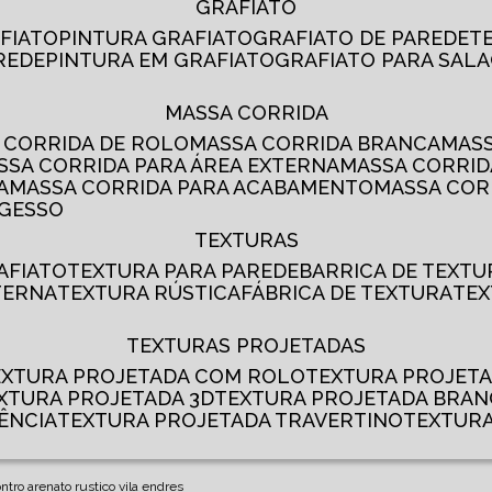
GRAFIATO
AFIATO
PINTURA GRAFIATO
GRAFIATO DE PAREDE
AREDE
PINTURA EM GRAFIATO
GRAFIATO PARA SALA
MASSA CORRIDA
A CORRIDA DE ROLO
MASSA CORRIDA BRANCA
MA
ASSA CORRIDA PARA ÁREA EXTERNA
MASSA CORRI
A
MASSA CORRIDA PARA ACABAMENTO
MASSA CO
 GESSO
TEXTURAS
AFIATO
TEXTURA PARA PAREDE
BARRICA DE TEXTU
TERNA
TEXTURA RÚSTICA
FÁBRICA DE TEXTURA
TE
TEXTURAS PROJETADAS
TEXTURA PROJETADA COM ROLO
TEXTURA PROJET
EXTURA PROJETADA 3D
TEXTURA PROJETADA BRA
ÊNCIA
TEXTURA PROJETADA TRAVERTINO
TEXTUR
tro arenato rustico vila endres