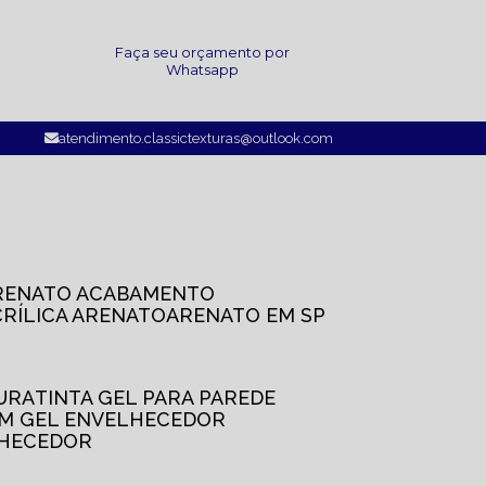
a
Faça seu orçamento por
Whatsapp
atendimento.classictexturas@outlook.com
ARENATO ACABAMENTO
CRÍLICA ARENATO
ARENATO EM SP
TURA
TINTA GEL PARA PAREDE
OM GEL ENVELHECEDOR
LHECEDOR