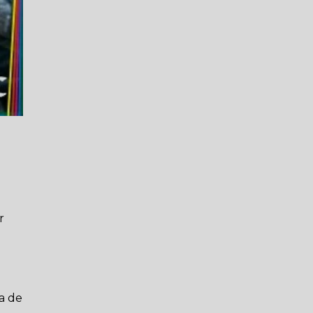
r
a de