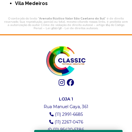
Vila Medeiros
O conteúdo do texto "
Arenato Rústico Valor São Caetano do Sul
" é de direito
reservado. Sua reprodução, parcial ou total, mesmo citando nossos links, é proibida sem
a autorização do autor. Crime de violação de direito autoral – artigo 184 do Código
Penal –
Lei 9610/98 - Lei de direitos autorais
.
LOJA 1
Rua Manuel Gaya, 361
(11) 2991-6685
(11) 2267-0476
(11) 95420-5386