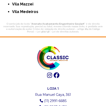
Vila Mazzei
Vila Medeiros
O conteúdo do texto "
Arenato Acabamento Engenheiro Goulart
" é de direito
reservado. Sua reprodução, parcial ou total, mesmo citando nossos links, é proibida sem
a autorização do autor. Crime de violação de direito autoral – artigo 184 do Código
Penal –
Lei 9610/98 - Lei de direitos autorais
.
LOJA 1
Rua Manuel Gaya, 361
(11) 2991-6685