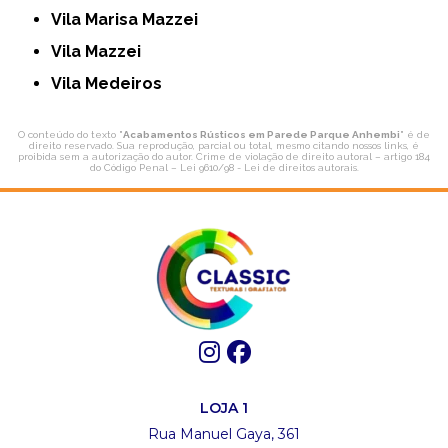
Vila Marisa Mazzei
Vila Mazzei
Vila Medeiros
O conteúdo do texto "
Acabamentos Rústicos em Parede Parque Anhembi
" é de
direito reservado. Sua reprodução, parcial ou total, mesmo citando nossos links, é
proibida sem a autorização do autor. Crime de violação de direito autoral – artigo 184
do Código Penal –
Lei 9610/98 - Lei de direitos autorais
.
LOJA 1
Rua Manuel Gaya, 361