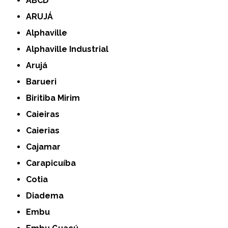
ABCD
ARUJÁ
Alphaville
Alphaville Industrial
Arujá
Barueri
Biritiba Mirim
Caieiras
Caierias
Cajamar
Carapicuíba
Cotia
Diadema
Embu