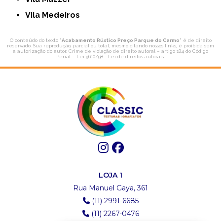
Vila Medeiros
O conteúdo do texto "
Acabamento Rústico Preço Parque do Carmo
" é de direito
reservado. Sua reprodução, parcial ou total, mesmo citando nossos links, é proibida sem
a autorização do autor. Crime de violação de direito autoral – artigo 184 do Código
Penal –
Lei 9610/98 - Lei de direitos autorais
.
LOJA 1
Rua Manuel Gaya, 361
(11) 2991-6685
(11) 2267-0476