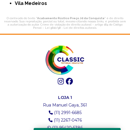
Vila Medeiros
O conteúdo do texto "
Acabamento Rústico Preço Jd da Conquista
" é de direito
reservado. Sua reprodução, parcial ou total, mesmo citando nossos links, é proibida sem
a autorização do autor. Crime de violação de direito autoral – artigo 184 do Código
Penal –
Lei 9610/98 - Lei de direitos autorais
.
LOJA 1
Rua Manuel Gaya, 361
(11) 2991-6685
(11) 2267-0476
(11) 95420-5386