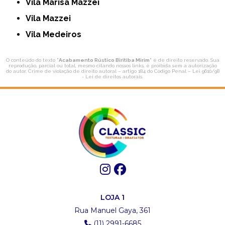
Vila Marisa Mazzei
Vila Mazzei
Vila Medeiros
O conteúdo do texto "
Acabamento Rústico Biritiba Mirim
" é de direito reservado. Sua
reprodução, parcial ou total, mesmo citando nossos links, é proibida sem a autorização
do autor. Crime de violação de direito autoral – artigo 184 do Código Penal –
Lei 9610/98
- Lei de direitos autorais
.
LOJA 1
Rua Manuel Gaya, 361
(11) 2991-6685