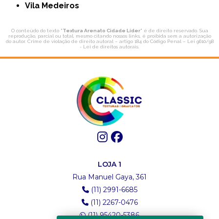
Vila Medeiros
O conteúdo do texto "
Textura Arenato Cidade Líder
" é de direito reservado. Sua
reprodução, parcial ou total, mesmo citando nossos links, é proibida sem a autorização
do autor. Crime de violação de direito autoral – artigo 184 do Código Penal –
Lei 9610/98
- Lei de direitos autorais
.
LOJA 1
Rua Manuel Gaya, 361
(11) 2991-6685
(11) 2267-0476
(11) 95420-5386