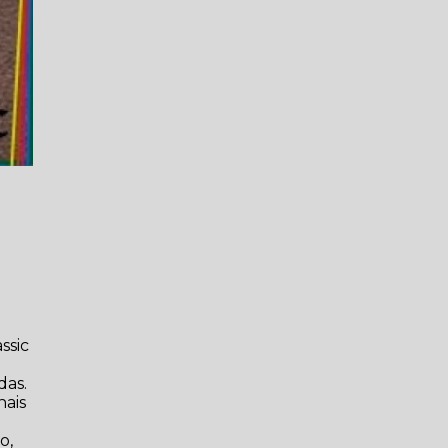
ssic
das.
nais
o,