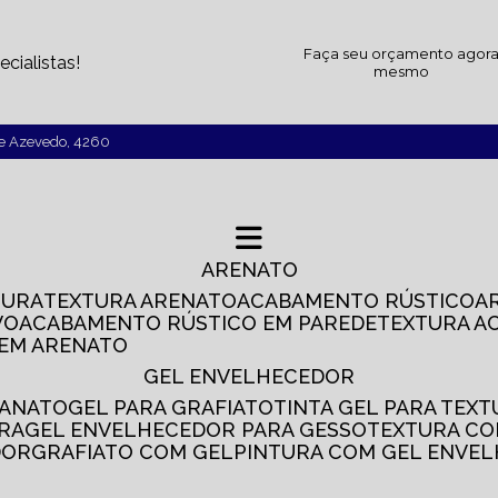
Faça seu orçamento agor
cialistas!
mesmo
de Azevedo, 4260
ARENATO
TURA
TEXTURA ARENATO
ACABAMENTO RÚSTICO
VO
ACABAMENTO RÚSTICO EM PAREDE
TEXTURA A
 EM ARENATO
GEL ENVELHECEDOR
SANATO
GEL PARA GRAFIATO
TINTA GEL PARA TEX
IRA
GEL ENVELHECEDOR PARA GESSO
TEXTURA C
DOR
GRAFIATO COM GEL
PINTURA COM GEL ENVE