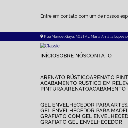
Entre em contato com um de nossos espe
Rua Manuel Gaya, 361
| Av. Maria Amália Lopes 
INÍCIO
SOBRE NÓS
CONTATO
ARENATO RÚSTICO
ARENATO PIN
ACABAMENTO RÚSTICO EM RELE
PINTURA ARENATO
ACABAMENTO
GEL ENVELHECEDOR PARA ARTE
GEL ENVELHECEDOR PARA MADE
GRAFIATO COM GEL ENVELHECE
GRAFIATO GEL ENVELHECEDOR