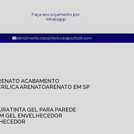
a
Faça seu orçamento por
Whatsapp
atendimento.classictexturas@outlook.com
ARENATO ACABAMENTO
CRÍLICA ARENATO
ARENATO EM SP
TURA
TINTA GEL PARA PAREDE
OM GEL ENVELHECEDOR
LHECEDOR