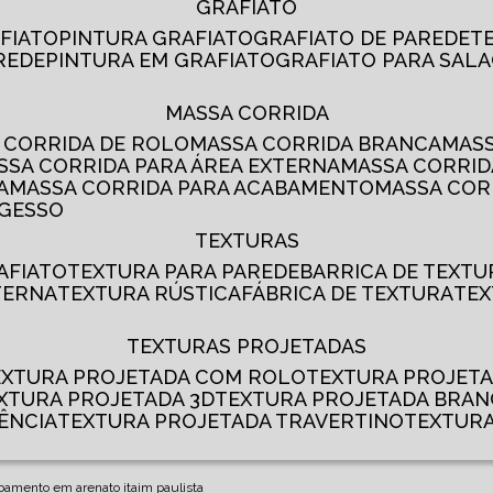
GRAFIATO
AFIATO
PINTURA GRAFIATO
GRAFIATO DE PAREDE
AREDE
PINTURA EM GRAFIATO
GRAFIATO PARA SALA
MASSA CORRIDA
A CORRIDA DE ROLO
MASSA CORRIDA BRANCA
MA
ASSA CORRIDA PARA ÁREA EXTERNA
MASSA CORRI
A
MASSA CORRIDA PARA ACABAMENTO
MASSA CO
 GESSO
TEXTURAS
AFIATO
TEXTURA PARA PAREDE
BARRICA DE TEXTU
TERNA
TEXTURA RÚSTICA
FÁBRICA DE TEXTURA
TE
TEXTURAS PROJETADAS
TEXTURA PROJETADA COM ROLO
TEXTURA PROJET
EXTURA PROJETADA 3D
TEXTURA PROJETADA BRA
ÊNCIA
TEXTURA PROJETADA TRAVERTINO
TEXTUR
bamento em arenato itaim paulista