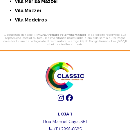
Vila Marisa Mazzei
Vila Mazzei
Vila Medeiros
O conteúdo do texto "
Pintura Arenato Valor Vila Mazzei
" é de direito reservado. Sua
reprodução, parcial ou total, mesmo citando nossos links, é proibida sem a autorização
do autor. Crime de violação de direito autoral – artigo 184 do Código Penal –
Lei 9610/98
- Lei de direitos autorais
.
LOJA 1
Rua Manuel Gaya, 361
(11) 2991-6685