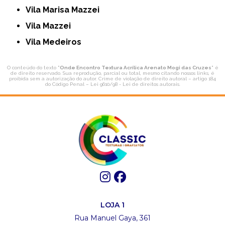
Vila Marisa Mazzei
Vila Mazzei
Vila Medeiros
O conteúdo do texto "
Onde Encontro Textura Acrílica Arenato Mogi das Cruzes
" é
de direito reservado. Sua reprodução, parcial ou total, mesmo citando nossos links, é
proibida sem a autorização do autor. Crime de violação de direito autoral – artigo 184
do Código Penal –
Lei 9610/98 - Lei de direitos autorais
.
LOJA 1
Rua Manuel Gaya, 361