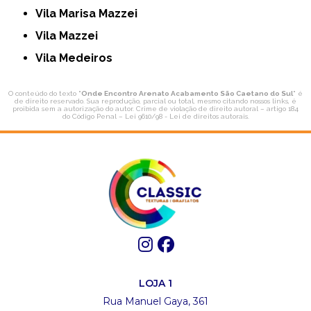
Vila Marisa Mazzei
Vila Mazzei
Vila Medeiros
O conteúdo do texto "
Onde Encontro Arenato Acabamento São Caetano do Sul
" é
de direito reservado. Sua reprodução, parcial ou total, mesmo citando nossos links, é
proibida sem a autorização do autor. Crime de violação de direito autoral – artigo 184
do Código Penal –
Lei 9610/98 - Lei de direitos autorais
.
LOJA 1
Rua Manuel Gaya, 361